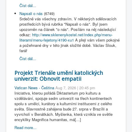
Číst dál...
Napsali o nás
(6749)
Srdečně vás všechny zdravím. V některých sdělovacích
prostředcích bývá rubrika "Napsali o nás". Byl jsem
upozorněn na článek "o nás". Posílám na něj následující
odkaz:
http://www.sklenenykostel.net/index.php/menu-
literarni/menu-fejetony/4190-xu1
A přeji vám všem pokojné
a požehnané dny v této jinak složité době. Václav Slouk,
farář
Číst dál...
Projekt Trienále umění katolických
univerzit: Obnovit empatii
Vatican News - Čeština
Aug 7, 2026 | 20:45 pm
Iniciativa, kterou pořádá Diktasterium pro kulturu a
vzdělávání, spojuje sedm univerzit na třech kontinentech
spolu s umělci, kurátory a kulturními institucemi z celého
světa. Slavnostně zahájena bude 27. srpna v Brazílii a
vyvrcholí v Benátkách. Myšlenka, která vznikla ve světle
encykliky Magnifica humanitas, má[…]
Read more...