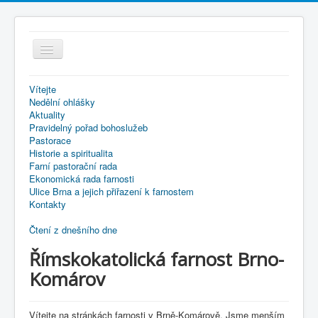
Přepnout
navigaci
Vítejte
Nedělní ohlášky
Aktuality
Pravidelný pořad bohoslužeb
Pastorace
Historie a spiritualita
Farní pastorační rada
Ekonomická rada farnosti
Ulice Brna a jejich přiřazení k farnostem
Kontakty
Čtení z dnešního dne
Římskokatolická farnost Brno-
Komárov
Vítejte na stránkách farnosti v Brně-Komárově. Jsme menším