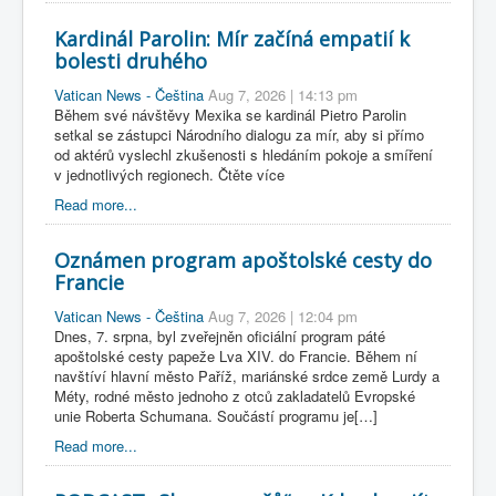
Kardinál Parolin: Mír začíná empatií k
bolesti druhého
Vatican News - Čeština
Aug 7, 2026 | 14:13 pm
Během své návštěvy Mexika se kardinál Pietro Parolin
setkal se zástupci Národního dialogu za mír, aby si přímo
od aktérů vyslechl zkušenosti s hledáním pokoje a smíření
v jednotlivých regionech. Čtěte více
Read more...
Oznámen program apoštolské cesty do
Francie
Vatican News - Čeština
Aug 7, 2026 | 12:04 pm
Dnes, 7. srpna, byl zveřejněn oficiální program páté
apoštolské cesty papeže Lva XIV. do Francie. Během ní
navštíví hlavní město Paříž, mariánské srdce země Lurdy a
Méty, rodné město jednoho z otců zakladatelů Evropské
unie Roberta Schumana. Součástí programu je[…]
Read more...