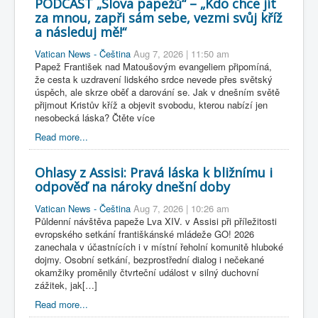
PODCAST „Slova papežů“ – „Kdo chce jít
za mnou, zapři sám sebe, vezmi svůj kříž
a následuj mě!“
Vatican News - Čeština
Aug 7, 2026 | 11:50 am
Papež František nad Matoušovým evangeliem připomíná,
že cesta k uzdravení lidského srdce nevede přes světský
úspěch, ale skrze oběť a darování se. Jak v dnešním světě
přijmout Kristův kříž a objevit svobodu, kterou nabízí jen
nesobecká láska? Čtěte více
Read more...
Ohlasy z Assisi: Pravá láska k bližnímu i
odpověď na nároky dnešní doby
Vatican News - Čeština
Aug 7, 2026 | 10:26 am
Půldenní návštěva papeže Lva XIV. v Assisi při příležitosti
evropského setkání františkánské mládeže GO! 2026
zanechala v účastnících i v místní řeholní komunitě hluboké
dojmy. Osobní setkání, bezprostřední dialog i nečekané
okamžiky proměnily čtvrteční událost v silný duchovní
zážitek, jak[…]
Read more...