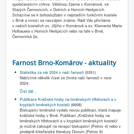
společenstvím církve. Většinou žijeme v Komárově, ve
Starých Černovicích, v Dolních a Horních Heršpicích.
Scházíme se k bohoslužbám v nejstarším funkčním kostele
v Brně a mnozí se navzájem známe. Rádi Vás přivítáme
v našich kostelích sv. Jiljího v Komárově a sv. Klementa Maria
Hofbauera v Horních Heršpicích nebo na faře v Brně,
Černovická 2a.
Farnost Brno-Komárov - aktuality
Statistika za rok 2024 v naší farnosti
(5351)
Nabízíme několik čísel ze života naší farnosti v roce
2024:
Číst dál...
Publikace Kněžské hroby na brněnských hřbitovech a v
kryptách brněnských kostelů
(6658)
Biskupství brněnské vydalo novou publikaci, která mapuje
kněžské hroby v Brně. Publikaci „Kněžské hroby na
brněnských hřbitovech a v kryptách brněnských kostelů“
je možné zakoupit na recepci biskupství (Petrov 4) nebo v
prodejně křesťanské literatury Donum (Petrov 9)