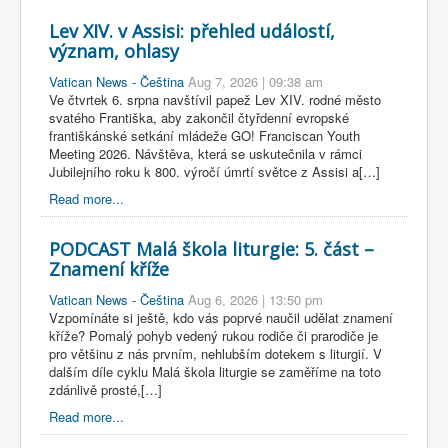
Lev XIV. v Assisi: přehled událostí,
význam, ohlasy
Vatican News - Čeština
Aug 7, 2026 | 09:38 am
Ve čtvrtek 6. srpna navštívil papež Lev XIV. rodné město
svatého Františka, aby zakončil čtyřdenní evropské
františkánské setkání mládeže GO! Franciscan Youth
Meeting 2026. Návštěva, která se uskutečnila v rámci
Jubilejního roku k 800. výročí úmrtí světce z Assisi a[…]
Read more...
PODCAST Malá škola liturgie: 5. část –
Znamení kříže
Vatican News - Čeština
Aug 6, 2026 | 13:50 pm
Vzpomínáte si ještě, kdo vás poprvé naučil udělat znamení
kříže? Pomalý pohyb vedený rukou rodiče či prarodiče je
pro většinu z nás prvním, nehlubším dotekem s liturgií. V
dalším díle cyklu Malá škola liturgie se zaměříme na toto
zdánlivě prosté,[…]
Read more...