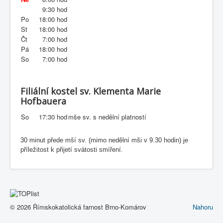
9:30 hod
Po
18:00 hod
St
18:00 hod
Čt
7:00 hod
Pá
18:00 hod
So
7:00 hod
Filiální kostel sv. Klementa Marie
Hofbauera
So
17:30 hod
mše sv. s nedělní platností
30 minut přede mší sv. (mimo nedělní mši v 9.30 hodin) je
příležitost k přijetí svátosti smíření.
© 2026 Římskokatolická farnost Brno-Komárov
Nahoru