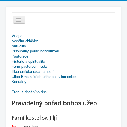
Přepnout
navigaci
Vítejte
Nedělní ohlášky
Aktuality
Pravidelný pořad bohoslužeb
Pastorace
Historie a spiritualita
Farní pastorační rada
Ekonomická rada farnosti
Ulice Brna a jejich přiřazení k farnostem
Kontakty
Čtení z dnešního dne
Pravidelný pořad bohoslužeb
Farní kostel sv. Jiljí
Ne
8:00 hod